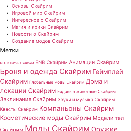
Основы Скайрим
Игровой мир Скайрим
Интересное о Скайрим
Магия и крики Скайрим
Новости о Скайрим
Создание модов Скайрим
Метки
Анимации Скайрим
ENB Скайрим
DLC и Патчи Скайрим
Броня и одежда Скайрим
Геймплей
Скайрим
Дома и
Глобальные моды Скайрим
локации Скайрим
Ездовые животные Скайрим
Заклинания Скайрим
Звуки и музыка Скайрим
Компаньоны Скайрим
Квесты Скайрим
Косметические моды Скайрим
Модели тел
Моды Скайрим
Оружие
Скайрим