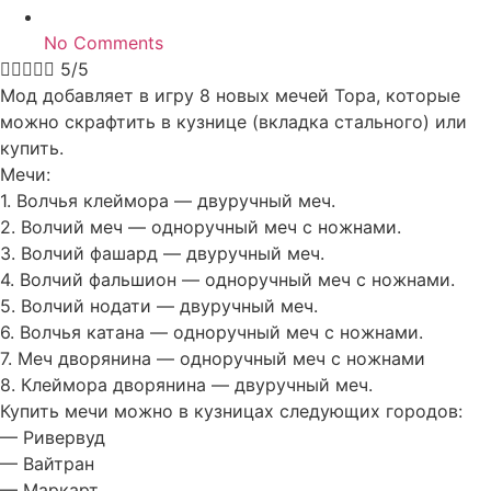
No Comments





5/5
Мод добавляет в игру 8 новых мечей Тора, которые
можно скрафтить в кузнице (вкладка стального) или
купить.
Мечи:
1. Волчья клеймора — двуручный меч.
2. Волчий меч — одноручный меч с ножнами.
3. Волчий фашард — двуручный меч.
4. Волчий фальшион — одноручный меч с ножнами.
5. Волчий нодати — двуручный меч.
6. Волчья катана — одноручный меч с ножнами.
7. Меч дворянина — одноручный меч с ножнами
8. Клеймора дворянина — двуручный меч.
Купить мечи можно в кузницах следующих городов:
— Ривервуд
— Вайтран
— Маркарт