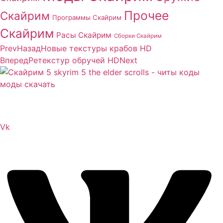
Прочее
Скайрим
Программы Скайрим
Скайрим
Расы Скайрим
Сборки Скайрим
Prev
Назад
Новые текстуры крабов HD
Вперед
Ретекстур обручей HD
Next
Сайт посвящен игре Скайрим 5 Skyrim 5 The Elder
Scrolls и на нем вы всегда сможете читы коды моды
Vk