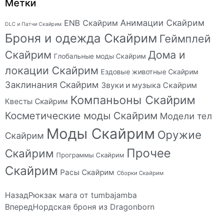
Метки
Анимации Скайрим
ENB Скайрим
DLC и Патчи Скайрим
Броня и одежда Скайрим
Геймплей
Скайрим
Дома и
Глобальные моды Скайрим
локации Скайрим
Ездовые животные Скайрим
Заклинания Скайрим
Звуки и музыка Скайрим
Компаньоны Скайрим
Квесты Скайрим
Косметические моды Скайрим
Модели тел
Моды Скайрим
Оружие
Скайрим
Прочее
Скайрим
Программы Скайрим
Скайрим
Расы Скайрим
Сборки Скайрим
Назад
Рюкзак мага от tumbajamba
Вперед
Нордская броня из Dragonborn