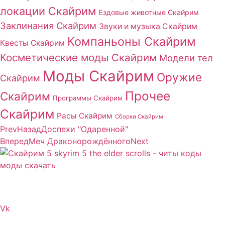
локации Скайрим
Ездовые животные Скайрим
Заклинания Скайрим
Звуки и музыка Скайрим
Компаньоны Скайрим
Квесты Скайрим
Косметические моды Скайрим
Модели тел
Моды Скайрим
Оружие
Скайрим
Прочее
Скайрим
Программы Скайрим
Скайрим
Расы Скайрим
Сборки Скайрим
Prev
Назад
Доспехи "Одаренной"
Вперед
Меч Драконорождённого
Next
Сайт посвящен игре Скайрим 5 Skyrim 5 The Elder
Scrolls и на нем вы всегда сможете читы коды моды
Vk