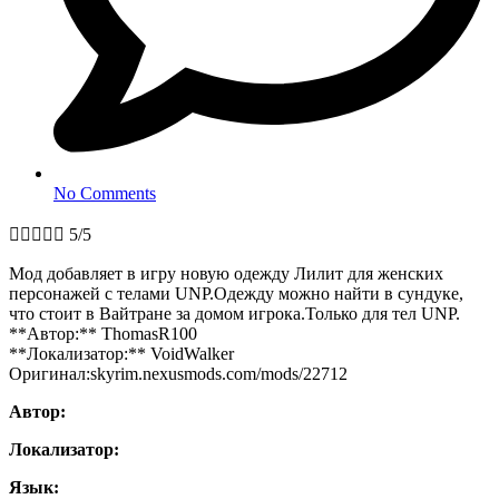
No Comments





5/5
Мод добавляет в игру новую одежду Лилит для женских
персонажей с телами UNP.Одежду можно найти в сундуке,
что стоит в Вайтране за домом игрока.Только для тел UNP.
**Автор:** ThomasR100
**Локализатор:** VoidWalker
Оригинал:skyrim.nexusmods.com/mods/22712
Автор:
Локализатор:
Язык: