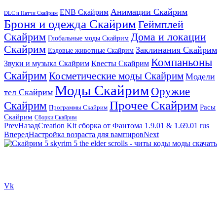
Анимации Скайрим
ENB Скайрим
DLC и Патчи Скайрим
Броня и одежда Скайрим
Геймплей
Скайрим
Дома и локации
Глобальные моды Скайрим
Скайрим
Заклинания Скайрим
Ездовые животные Скайрим
Компаньоны
Звуки и музыка Скайрим
Квесты Скайрим
Скайрим
Косметические моды Скайрим
Модели
Моды Скайрим
Оружие
тел Скайрим
Прочее Скайрим
Скайрим
Расы
Программы Скайрим
Скайрим
Сборки Скайрим
Prev
Назад
Creation Kit сборка от Фантома 1.9.01 & 1.69.01 rus
Вперед
Настройка возраста для вампиров
Next
Сайт посвящен игре Скайрим 5 Skyrim 5 The Elder Scrolls и на
нем вы всегда сможете читы коды моды
Vk