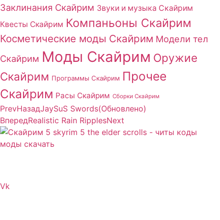
Заклинания Скайрим
Звуки и музыка Скайрим
Компаньоны Скайрим
Квесты Скайрим
Косметические моды Скайрим
Модели тел
Моды Скайрим
Оружие
Скайрим
Прочее
Скайрим
Программы Скайрим
Скайрим
Расы Скайрим
Сборки Скайрим
Prev
Назад
JaySuS Swords(Обновлено)
Вперед
Realistic Rain Ripples
Next
Сайт посвящен игре Скайрим 5 Skyrim 5 The Elder
Scrolls и на нем вы всегда сможете читы коды моды
Vk