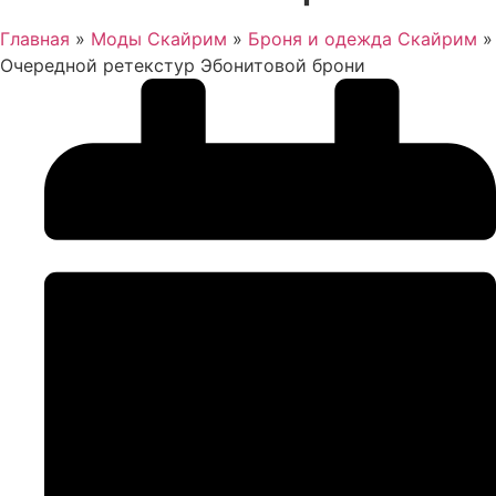
Главная
»
Моды Скайрим
»
Броня и одежда Скайрим
»
Очередной ретекстур Эбонитовой брони