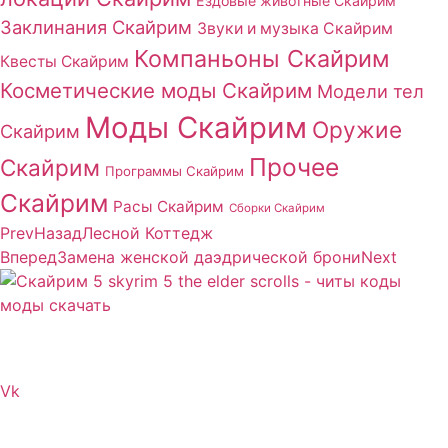
Ездовые животные Скайрим
Заклинания Скайрим
Звуки и музыка Скайрим
Компаньоны Скайрим
Квесты Скайрим
Косметические моды Скайрим
Модели тел
Моды Скайрим
Оружие
Скайрим
Прочее
Скайрим
Программы Скайрим
Скайрим
Расы Скайрим
Сборки Скайрим
Prev
Назад
Лесной Коттедж
Вперед
Замена женской даэдрической брони
Next
Сайт посвящен игре Скайрим 5 Skyrim 5 The Elder
Scrolls и на нем вы всегда сможете читы коды моды
Vk