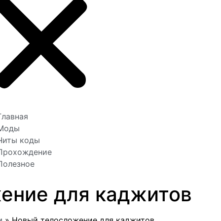
Главная
Моды
Читы коды
Прохождение
Полезное
ение для каджитов
м
»
Новый телосложение для каджитов