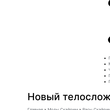
Новый телослож
Главная
»
Моды Скайрим
»
Расы Скайри