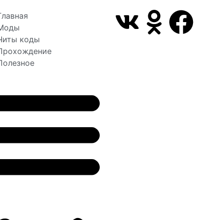
Главная
Моды
Читы коды
Прохождение
Полезное