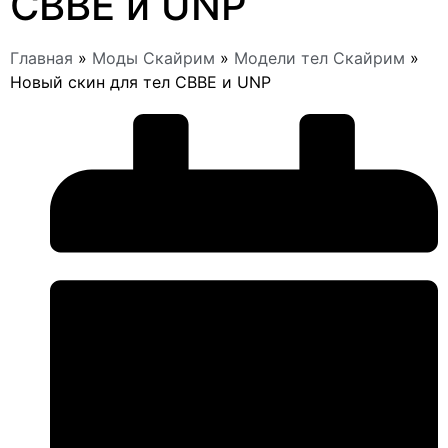
CBBE и UNP
Главная
»
Моды Скайрим
»
Модели тел Скайрим
»
Новый скин для тел CBBE и UNP