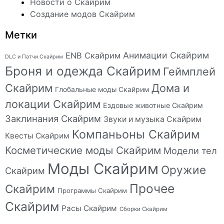
Новости о Скайрим
Создание модов Скайрим
Метки
Анимации Скайрим
ENB Скайрим
DLC и Патчи Скайрим
Броня и одежда Скайрим
Геймплей
Скайрим
Дома и
Глобальные моды Скайрим
локации Скайрим
Ездовые животные Скайрим
Заклинания Скайрим
Звуки и музыка Скайрим
Компаньоны Скайрим
Квесты Скайрим
Косметические моды Скайрим
Модели тел
Моды Скайрим
Оружие
Скайрим
Прочее
Скайрим
Программы Скайрим
Скайрим
Расы Скайрим
Сборки Скайрим