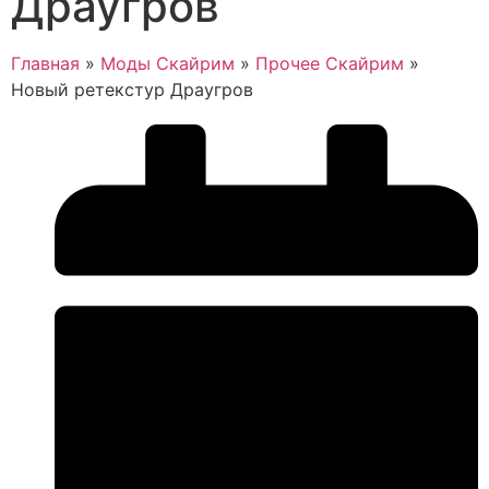
Драугров
Главная
»
Моды Скайрим
»
Прочее Скайрим
»
Новый ретекстур Драугров