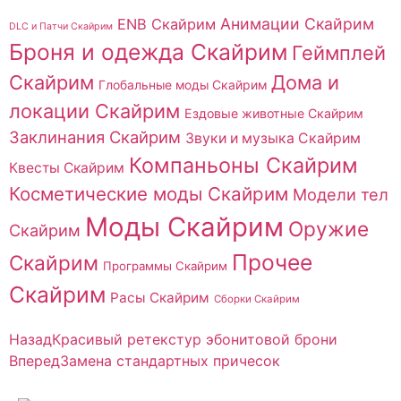
Анимации Скайрим
ENB Скайрим
DLC и Патчи Скайрим
Броня и одежда Скайрим
Геймплей
Скайрим
Дома и
Глобальные моды Скайрим
локации Скайрим
Ездовые животные Скайрим
Заклинания Скайрим
Звуки и музыка Скайрим
Компаньоны Скайрим
Квесты Скайрим
Косметические моды Скайрим
Модели тел
Моды Скайрим
Оружие
Скайрим
Прочее
Скайрим
Программы Скайрим
Скайрим
Расы Скайрим
Сборки Скайрим
Назад
Красивый ретекстур эбонитовой брони
Вперед
Замена стандартных причесок