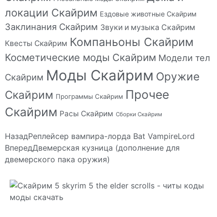
локации Скайрим
Ездовые животные Скайрим
Заклинания Скайрим
Звуки и музыка Скайрим
Компаньоны Скайрим
Квесты Скайрим
Косметические моды Скайрим
Модели тел
Моды Скайрим
Оружие
Скайрим
Прочее
Скайрим
Программы Скайрим
Скайрим
Расы Скайрим
Сборки Скайрим
Назад
Реплейсер вампира-лорда Bat VampireLord
Вперед
Двемерская кузница (дополнение для
двемерского пака оружия)