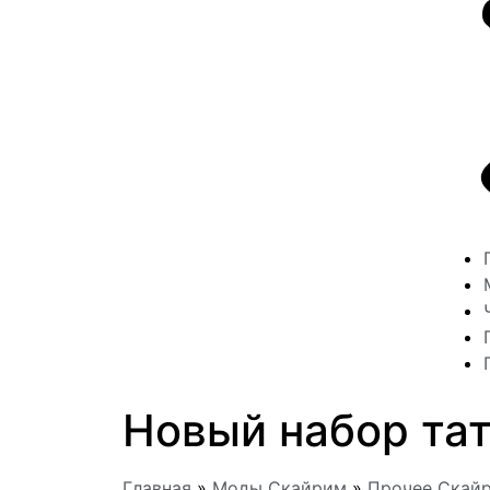
Новый набор та
Главная
»
Моды Скайрим
»
Прочее Скай