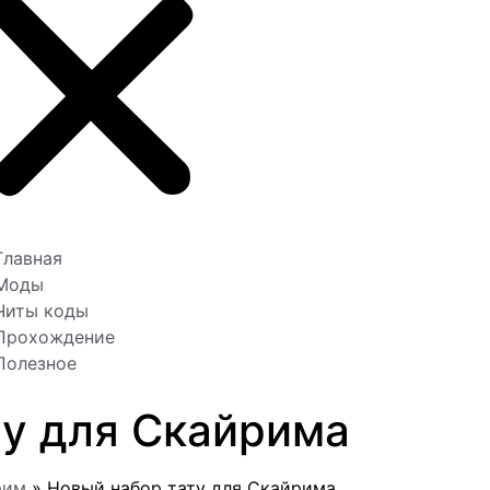
Главная
Моды
Читы коды
Прохождение
Полезное
ту для Скайрима
рим
»
Новый набор тату для Скайрима