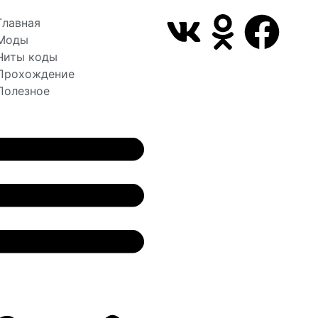
Главная
Моды
Читы коды
Прохождение
Полезное