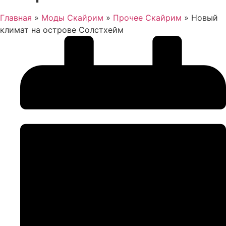
Главная
»
Моды Скайрим
»
Прочее Скайрим
»
Новый
климат на острове Солстхейм