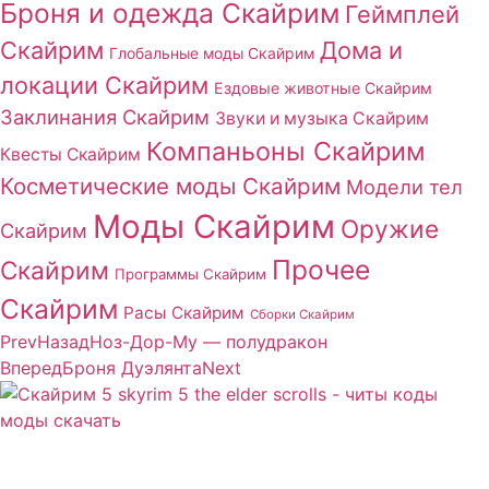
Броня и одежда Скайрим
Геймплей
Скайрим
Дома и
Глобальные моды Скайрим
локации Скайрим
Ездовые животные Скайрим
Заклинания Скайрим
Звуки и музыка Скайрим
Компаньоны Скайрим
Квесты Скайрим
Косметические моды Скайрим
Модели тел
Моды Скайрим
Оружие
Скайрим
Прочее
Скайрим
Программы Скайрим
Скайрим
Расы Скайрим
Сборки Скайрим
Prev
Назад
Нoз-Дoр-Му — полудракон
Вперед
Броня Дуэлянта
Next
Сайт посвящен игре Скайрим 5 Skyrim 5 The Elder
Scrolls и на нем вы всегда сможете читы коды моды