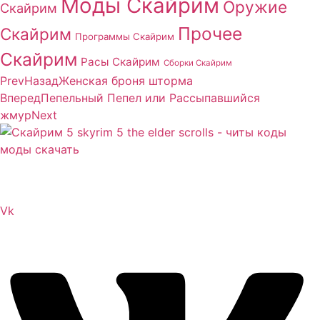
Моды Скайрим
Оружие
Скайрим
Прочее
Скайрим
Программы Скайрим
Скайрим
Расы Скайрим
Сборки Скайрим
Prev
Назад
Женская броня шторма
Вперед
Пепельный Пепел или Рассыпавшийся
жмур
Next
Сайт посвящен игре Скайрим 5 Skyrim 5 The Elder
Scrolls и на нем вы всегда сможете читы коды моды
Vk