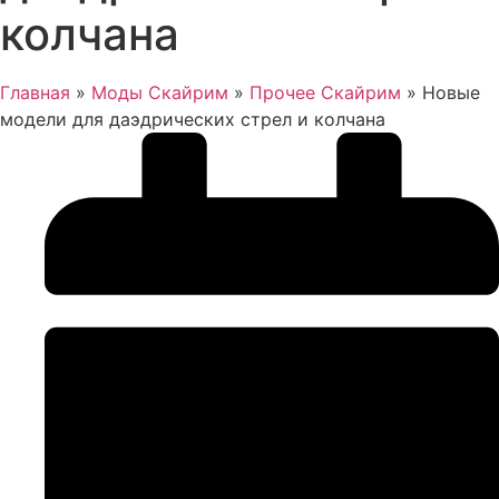
колчана
Главная
»
Моды Скайрим
»
Прочее Скайрим
»
Новые
модели для даэдрических стрел и колчана