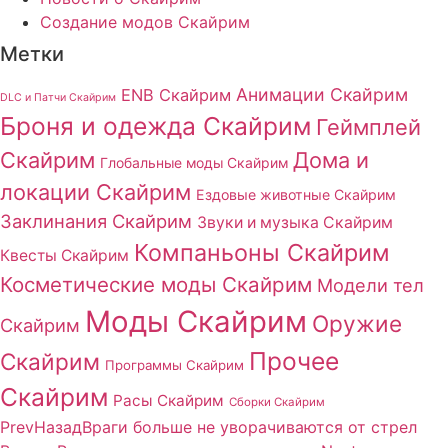
Создание модов Скайрим
Метки
Анимации Скайрим
ENB Скайрим
DLC и Патчи Скайрим
Броня и одежда Скайрим
Геймплей
Скайрим
Дома и
Глобальные моды Скайрим
локации Скайрим
Ездовые животные Скайрим
Заклинания Скайрим
Звуки и музыка Скайрим
Компаньоны Скайрим
Квесты Скайрим
Косметические моды Скайрим
Модели тел
Моды Скайрим
Оружие
Скайрим
Прочее
Скайрим
Программы Скайрим
Скайрим
Расы Скайрим
Сборки Скайрим
Prev
Назад
Враги больше не уворачиваются от стрел