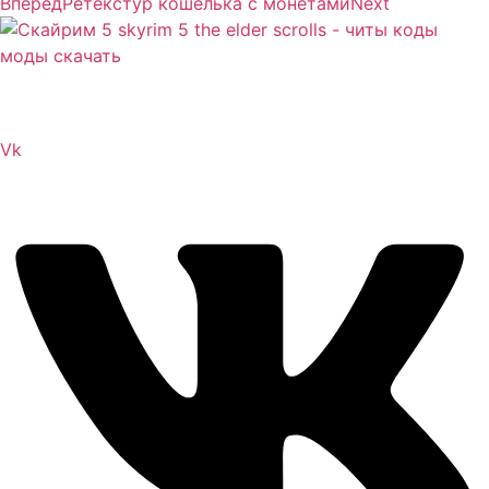
Вперед
Ретекстур кошелька с монетами
Next
Сайт посвящен игре Скайрим 5 Skyrim 5 The Elder
Scrolls и на нем вы всегда сможете читы коды моды
Vk