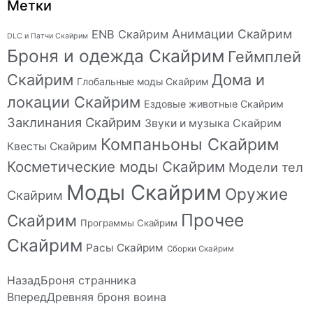
Метки
Анимации Скайрим
ENB Скайрим
DLC и Патчи Скайрим
Броня и одежда Скайрим
Геймплей
Скайрим
Дома и
Глобальные моды Скайрим
локации Скайрим
Ездовые животные Скайрим
Заклинания Скайрим
Звуки и музыка Скайрим
Компаньоны Скайрим
Квесты Скайрим
Косметические моды Скайрим
Модели тел
Моды Скайрим
Оружие
Скайрим
Прочее
Скайрим
Программы Скайрим
Скайрим
Расы Скайрим
Сборки Скайрим
Назад
Броня странника
Вперед
Древняя броня воина