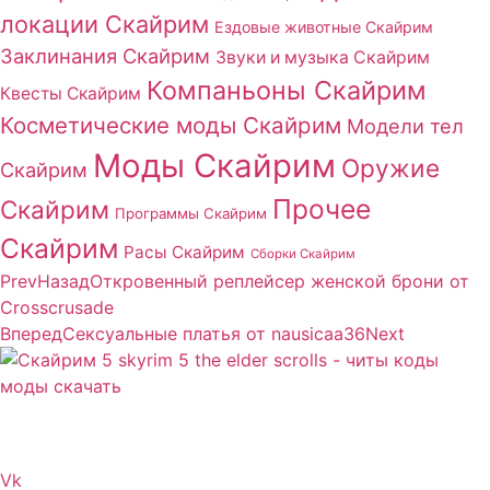
локации Скайрим
Ездовые животные Скайрим
Заклинания Скайрим
Звуки и музыка Скайрим
Компаньоны Скайрим
Квесты Скайрим
Косметические моды Скайрим
Модели тел
Моды Скайрим
Оружие
Скайрим
Прочее
Скайрим
Программы Скайрим
Скайрим
Расы Скайрим
Сборки Скайрим
Prev
Назад
Откровенный реплейсер женской брони от
Crosscrusade
Вперед
Сексуальные платья от nausicaa36
Next
Сайт посвящен игре Скайрим 5 Skyrim 5 The Elder
Scrolls и на нем вы всегда сможете читы коды моды
Vk