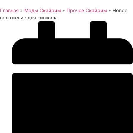
Главная
»
Моды Скайрим
»
Прочее Скайрим
»
Новое
положение для кинжала