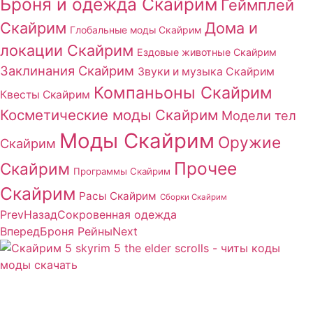
Броня и одежда Скайрим
Геймплей
Скайрим
Дома и
Глобальные моды Скайрим
локации Скайрим
Ездовые животные Скайрим
Заклинания Скайрим
Звуки и музыка Скайрим
Компаньоны Скайрим
Квесты Скайрим
Косметические моды Скайрим
Модели тел
Моды Скайрим
Оружие
Скайрим
Прочее
Скайрим
Программы Скайрим
Скайрим
Расы Скайрим
Сборки Скайрим
Prev
Назад
Сокровенная одежда
Вперед
Броня Рейны
Next
Сайт посвящен игре Скайрим 5 Skyrim 5 The Elder
Scrolls и на нем вы всегда сможете читы коды моды