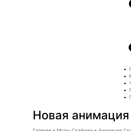
Новая анимация
Главная
»
Моды Скайрим
»
Анимации Ск