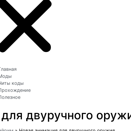
Главная
Моды
Читы коды
Прохождение
Полезное
 для двуручного оруж
айрим
»
Новая анимация для двуручного оружия