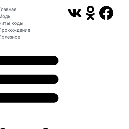
Главная
Моды
Читы коды
Прохождение
Полезное