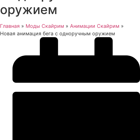
оружием
Главная
»
Моды Скайрим
»
Анимации Скайрим
»
Новая анимация бега с одноручным оружием