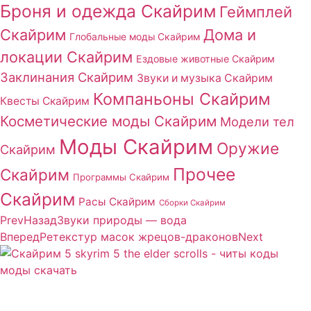
Броня и одежда Скайрим
Геймплей
Скайрим
Дома и
Глобальные моды Скайрим
локации Скайрим
Ездовые животные Скайрим
Заклинания Скайрим
Звуки и музыка Скайрим
Компаньоны Скайрим
Квесты Скайрим
Косметические моды Скайрим
Модели тел
Моды Скайрим
Оружие
Скайрим
Прочее
Скайрим
Программы Скайрим
Скайрим
Расы Скайрим
Сборки Скайрим
Prev
Назад
Звуки природы — вода
Вперед
Ретекстур масок жрецов-драконов
Next
Сайт посвящен игре Скайрим 5 Skyrim 5 The Elder
Scrolls и на нем вы всегда сможете читы коды моды