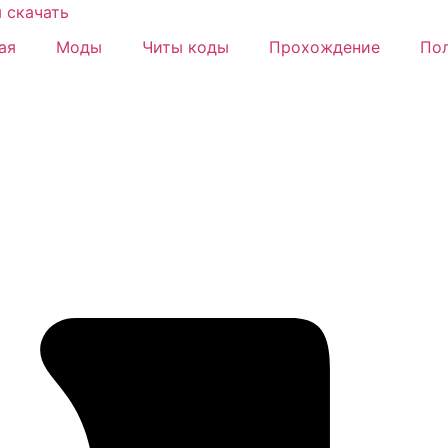
ая
Моды
Читы коды
Прохождение
Пол