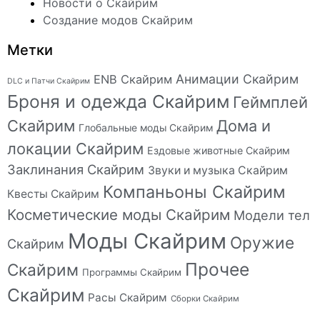
Новости о Скайрим
Создание модов Скайрим
Метки
Анимации Скайрим
ENB Скайрим
DLC и Патчи Скайрим
Броня и одежда Скайрим
Геймплей
Скайрим
Дома и
Глобальные моды Скайрим
локации Скайрим
Ездовые животные Скайрим
Заклинания Скайрим
Звуки и музыка Скайрим
Компаньоны Скайрим
Квесты Скайрим
Косметические моды Скайрим
Модели тел
Моды Скайрим
Оружие
Скайрим
Прочее
Скайрим
Программы Скайрим
Скайрим
Расы Скайрим
Сборки Скайрим