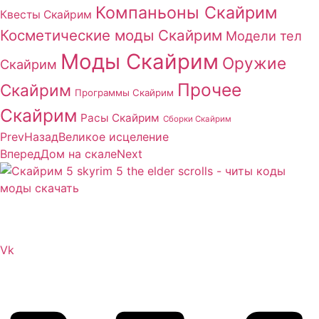
Компаньоны Скайрим
Квесты Скайрим
Косметические моды Скайрим
Модели тел
Моды Скайрим
Оружие
Скайрим
Прочее
Скайрим
Программы Скайрим
Скайрим
Расы Скайрим
Сборки Скайрим
Prev
Назад
Великое исцеление
Вперед
Дом на скале
Next
Сайт посвящен игре Скайрим 5 Skyrim 5 The Elder
Scrolls и на нем вы всегда сможете читы коды моды
Vk