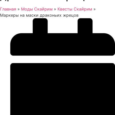
Главная
»
Моды Скайрим
»
Квесты Скайрим
»
Маркеры на маски драконьих жрецов