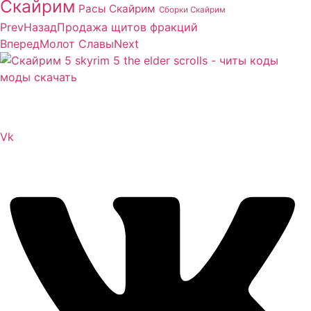
Скайрим
Расы Скайрим
Сборки Скайрим
Prev
Назад
Продажа щитов фракций
Вперед
Молот Славы
Next
Сайт посвящен игре Скайрим 5 Skyrim 5 The Elder
Scrolls и на нем вы всегда сможете читы коды моды
Vk