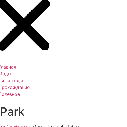
Главная
Моды
Читы коды
Прохождение
Полезное
 Park
ции Скайрим
»
Markarth Central Park