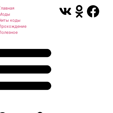
Главная
Моды
Читы коды
Прохождение
Полезное