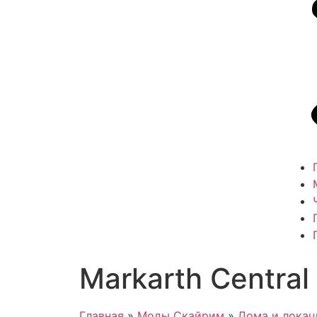
Markarth Central
Главная
»
Моды Скайрим
»
Дома и лока