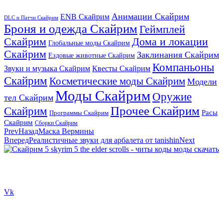
Анимации Скайрим
ENB Скайрим
DLC и Патчи Скайрим
Броня и одежда Скайрим
Геймплей
Скайрим
Дома и локации
Глобальные моды Скайрим
Скайрим
Заклинания Скайрим
Ездовые животные Скайрим
Компаньоны
Звуки и музыка Скайрим
Квесты Скайрим
Скайрим
Косметические моды Скайрим
Модели
Моды Скайрим
Оружие
тел Скайрим
Прочее Скайрим
Скайрим
Расы
Программы Скайрим
Скайрим
Сборки Скайрим
Prev
Назад
Маска Вермины
Вперед
Реалистичные звуки для арбалета от tanishin
Next
Сайт посвящен игре Скайрим 5 Skyrim 5 The Elder Scrolls и на
нем вы всегда сможете читы коды моды
Vk