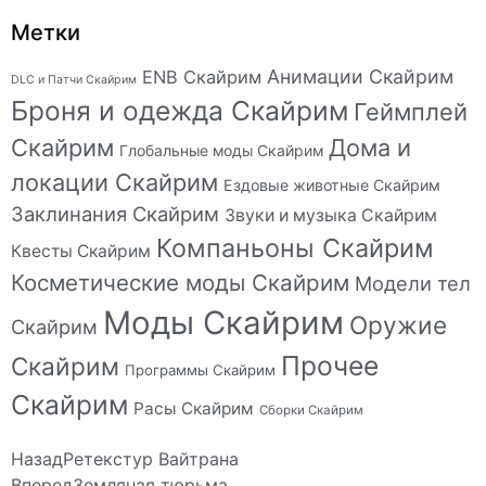
Метки
Анимации Скайрим
ENB Скайрим
DLC и Патчи Скайрим
Броня и одежда Скайрим
Геймплей
Скайрим
Дома и
Глобальные моды Скайрим
локации Скайрим
Ездовые животные Скайрим
Заклинания Скайрим
Звуки и музыка Скайрим
Компаньоны Скайрим
Квесты Скайрим
Косметические моды Скайрим
Модели тел
Моды Скайрим
Оружие
Скайрим
Прочее
Скайрим
Программы Скайрим
Скайрим
Расы Скайрим
Сборки Скайрим
Назад
Ретекстур Вайтрана
Вперед
Земляная тюрьма