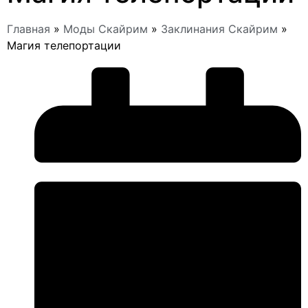
Главная
»
Моды Скайрим
»
Заклинания Скайрим
»
Магия телепортации