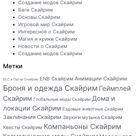
Создание модов Скайрим
Баги Скайрим
Основы Скайрим
Игровой мир Скайрим
Интересное о Скайрим
Магия и крики Скайрим
Новости о Скайрим
Создание модов Скайрим
Метки
Анимации Скайрим
ENB Скайрим
DLC и Патчи Скайрим
Броня и одежда Скайрим
Геймплей
Скайрим
Дома и
Глобальные моды Скайрим
локации Скайрим
Ездовые животные Скайрим
Заклинания Скайрим
Звуки и музыка Скайрим
Компаньоны Скайрим
Квесты Скайрим