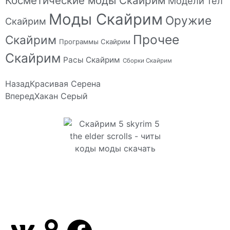
Косметические моды Скайрим
Модели тел
Моды Скайрим
Оружие
Скайрим
Прочее
Скайрим
Программы Скайрим
Скайрим
Расы Скайрим
Сборки Скайрим
Назад
Красивая Серена
Вперед
Хакан Серый
Сайт посвящен игре Скайрим 5 Skyrim 5 The Elder
Scrolls и на нем вы всегда сможете читы коды
моды