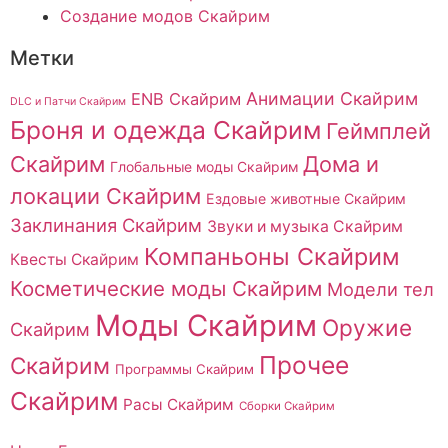
Создание модов Скайрим
Метки
Анимации Скайрим
ENB Скайрим
DLC и Патчи Скайрим
Броня и одежда Скайрим
Геймплей
Скайрим
Дома и
Глобальные моды Скайрим
локации Скайрим
Ездовые животные Скайрим
Заклинания Скайрим
Звуки и музыка Скайрим
Компаньоны Скайрим
Квесты Скайрим
Косметические моды Скайрим
Модели тел
Моды Скайрим
Оружие
Скайрим
Прочее
Скайрим
Программы Скайрим
Скайрим
Расы Скайрим
Сборки Скайрим