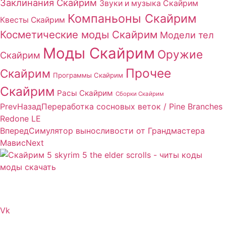
Заклинания Скайрим
Звуки и музыка Скайрим
Компаньоны Скайрим
Квесты Скайрим
Косметические моды Скайрим
Модели тел
Моды Скайрим
Оружие
Скайрим
Прочее
Скайрим
Программы Скайрим
Скайрим
Расы Скайрим
Сборки Скайрим
Prev
Назад
Переработка сосновых веток / Pine Branches
Redone LE
Вперед
Симулятор выносливости от Грандмастера
Мавис
Next
Сайт посвящен игре Скайрим 5 Skyrim 5 The Elder
Scrolls и на нем вы всегда сможете читы коды моды
Vk