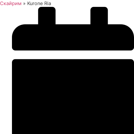
Скайрим
»
Kurone Ria