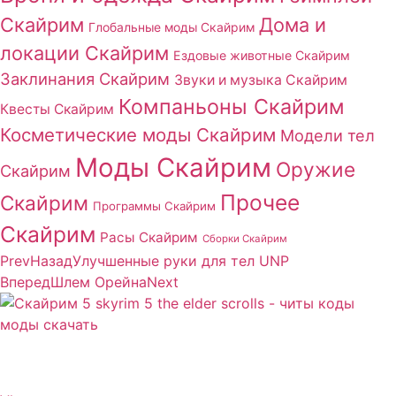
Скайрим
Дома и
Глобальные моды Скайрим
локации Скайрим
Ездовые животные Скайрим
Заклинания Скайрим
Звуки и музыка Скайрим
Компаньоны Скайрим
Квесты Скайрим
Косметические моды Скайрим
Модели тел
Моды Скайрим
Оружие
Скайрим
Прочее
Скайрим
Программы Скайрим
Скайрим
Расы Скайрим
Сборки Скайрим
Prev
Назад
Улучшенные руки для тел UNP
Вперед
Шлем Орейна
Next
Сайт посвящен игре Скайрим 5 Skyrim 5 The Elder
Scrolls и на нем вы всегда сможете читы коды моды