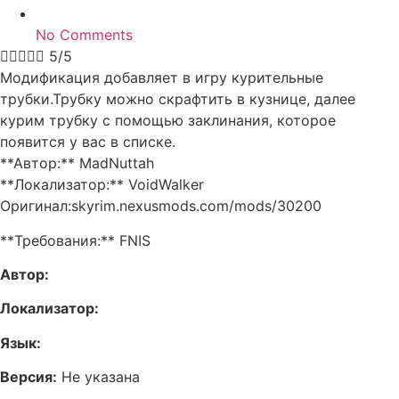
No Comments





5/5
Модификация добавляет в игру курительные
трубки.Трубку можно скрафтить в кузнице, далее
курим трубку с помощью заклинания, которое
появится у вас в списке.
**Автор:** MadNuttah
**Локализатор:** VoidWalker
Оригинал:skyrim.nexusmods.com/mods/30200
**Требования:** FNIS
Автор:
Локализатор:
Язык:
Версия:
Не указана