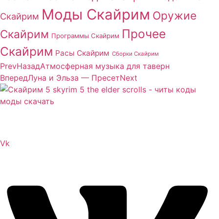
Моды Скайрим
Оружие
Скайрим
Прочее
Скайрим
Программы Скайрим
Скайрим
Расы Скайрим
Сборки Скайрим
Prev
Назад
Атмосферная музыка для таверн
Вперед
Луна и Эльза — Пресет
Next
Сайт посвящен игре Скайрим 5 Skyrim 5 The Elder
Scrolls и на нем вы всегда сможете читы коды моды
Vk