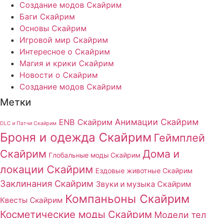
Создание модов Скайрим
Баги Скайрим
Основы Скайрим
Игровой мир Скайрим
Интересное о Скайрим
Магия и крики Скайрим
Новости о Скайрим
Создание модов Скайрим
Метки
Анимации Скайрим
ENB Скайрим
DLC и Патчи Скайрим
Броня и одежда Скайрим
Геймплей
Скайрим
Дома и
Глобальные моды Скайрим
локации Скайрим
Ездовые животные Скайрим
Заклинания Скайрим
Звуки и музыка Скайрим
Компаньоны Скайрим
Квесты Скайрим
Косметические моды Скайрим
Модели тел