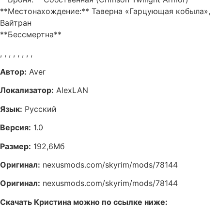
**Местонахождение:** Таверна «Гарцующая кобыла»,
Вайтран
**Бессмертна**
,
,
,
,
,
,
,
,
Автор:
Aver
Локализатор:
AlexLAN
Язык:
Русский
Версия:
1.0
Размер:
192,6Мб
Оригинал:
nexusmods.com/skyrim/mods/78144
Оригинал:
nexusmods.com/skyrim/mods/78144
Скачать Кристина можно по ссылке ниже: