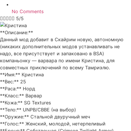
No Comments





5/5
**Описание:**
Данный мод добавит в Скайрим новую, автономную
(никаких дополнительных модов устанавливать не
надо, все присутствует и запаковано в BSA)
компаньонку — варвара по имени Кристина, для
совместных приключений по всему Тамриэлю.
**Имя:** Кристина
**Вес:** 25
**Раса:** Норд
**Класс:** Варвар
**Кожа:** SG Textures
**Тело:** UNPB/CBBE (на выбор)
**Оружие:** Стальной двуручный меч
**Голос:** Женский, молодой, нетерпеливый
**Броня:** Собственная (Crimson Twilight Armor)