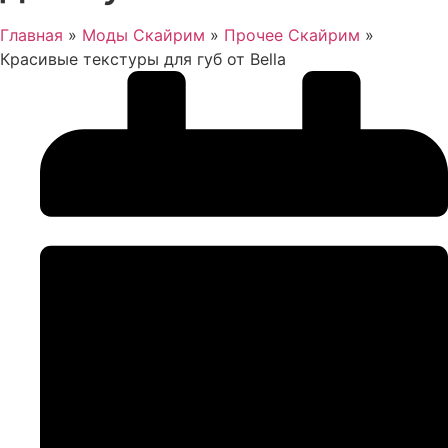
Главная
»
Моды Скайрим
»
Прочее Скайрим
»
Красивые текстуры для губ от Bella