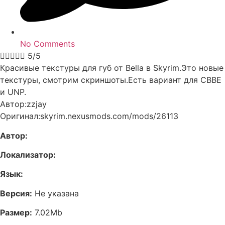
No Comments





5/5
Красивые текстуры для губ от Bella в Skyrim.Это новые
текстуры, смотрим скриншоты.Есть вариант для CBBE
и UNP.
Автор:zzjay
Оригинал:skyrim.nexusmods.com/mods/26113
Автор:
Локализатор:
Язык:
Версия:
Не указана
Размер:
7.02Mb