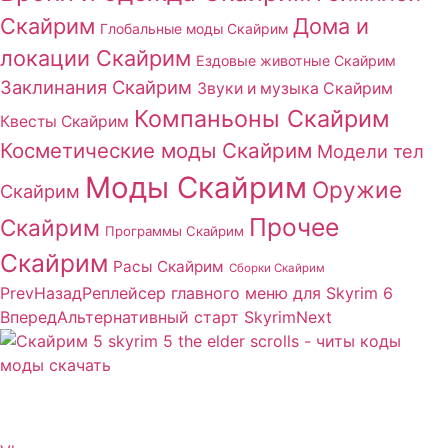
Скайрим
Дома и
Глобальные моды Скайрим
локации Скайрим
Ездовые животные Скайрим
Заклинания Скайрим
Звуки и музыка Скайрим
Компаньоны Скайрим
Квесты Скайрим
Косметические моды Скайрим
Модели тел
Моды Скайрим
Оружие
Скайрим
Прочее
Скайрим
Программы Скайрим
Скайрим
Расы Скайрим
Сборки Скайрим
Prev
Назад
Реплейсер главного меню для Skyrim 6
Вперед
Альтернативный старт Skyrim
Next
Сайт посвящен игре Скайрим 5 Skyrim 5 The Elder
Scrolls и на нем вы всегда сможете читы коды моды