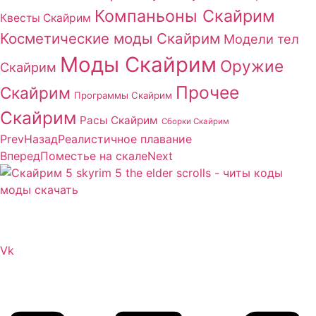
Компаньоны Скайрим
Квесты Скайрим
Косметические моды Скайрим
Модели тел
Моды Скайрим
Оружие
Скайрим
Прочее
Скайрим
Программы Скайрим
Скайрим
Расы Скайрим
Сборки Скайрим
Prev
Назад
Реалистичное плавание
Вперед
Поместье на скале
Next
Сайт посвящен игре Скайрим 5 Skyrim 5 The Elder
Scrolls и на нем вы всегда сможете читы коды моды
Vk