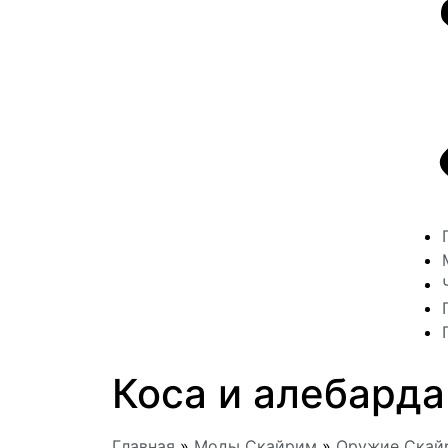
Коса и алебарда
Главная
»
Моды Скайрим
»
Оружие Скай