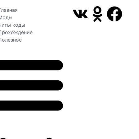
Главная
Моды
Читы коды
Прохождение
Полезное