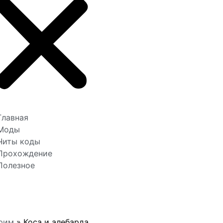
Главная
Моды
Читы коды
Прохождение
Полезное
рим
»
Коса и алебарда