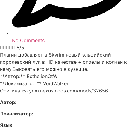
No Comments





5/5
Плагин добавляет в Skyrim новый эльфийский
королевский лук в HD качестве + стрелы и колчан к
нему.Выковать его можно в кузнице.
**Автор:** EcthelionOtW
**Локализатор:** VoidWalker
Оригинал:skyrim.nexusmods.com/mods/32656
Автор:
Локализатор:
Язык: