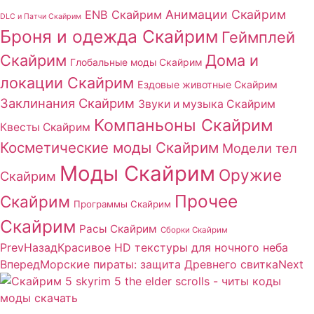
Анимации Скайрим
ENB Скайрим
DLC и Патчи Скайрим
Броня и одежда Скайрим
Геймплей
Скайрим
Дома и
Глобальные моды Скайрим
локации Скайрим
Ездовые животные Скайрим
Заклинания Скайрим
Звуки и музыка Скайрим
Компаньоны Скайрим
Квесты Скайрим
Косметические моды Скайрим
Модели тел
Моды Скайрим
Оружие
Скайрим
Прочее
Скайрим
Программы Скайрим
Скайрим
Расы Скайрим
Сборки Скайрим
Prev
Назад
Красивое HD текстуры для ночного неба
Вперед
Морские пираты: защита Древнего свитка
Next