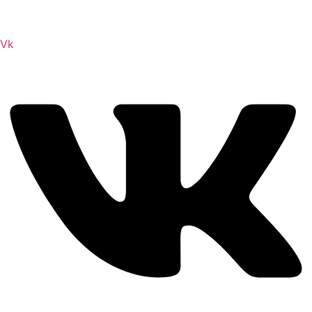
Сайт посвящен игре Скайрим 5 Skyrim 5 The Elder
Scrolls и на нем вы всегда сможете читы коды моды
Vk