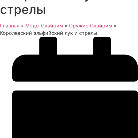
стрелы
Главная
»
Моды Скайрим
»
Оружие Скайрим
»
Королевский эльфийский лук и стрелы