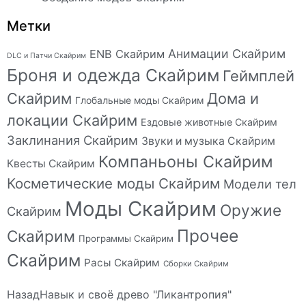
Метки
Анимации Скайрим
ENB Скайрим
DLC и Патчи Скайрим
Броня и одежда Скайрим
Геймплей
Скайрим
Дома и
Глобальные моды Скайрим
локации Скайрим
Ездовые животные Скайрим
Заклинания Скайрим
Звуки и музыка Скайрим
Компаньоны Скайрим
Квесты Скайрим
Косметические моды Скайрим
Модели тел
Моды Скайрим
Оружие
Скайрим
Прочее
Скайрим
Программы Скайрим
Скайрим
Расы Скайрим
Сборки Скайрим
Назад
Навык и своё древо "Ликантропия"