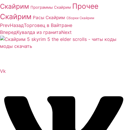
Прочее
Скайрим
Программы Скайрим
Скайрим
Расы Скайрим
Сборки Скайрим
Prev
Назад
Торговец в Вайтране
Вперед
Кувалда из гранита
Next
Сайт посвящен игре Скайрим 5 Skyrim 5 The Elder
Scrolls и на нем вы всегда сможете читы коды моды
Vk