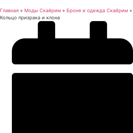
Главная
»
Моды Скайрим
»
Броня и одежда Скайрим
»
Кольцо призрака и клона