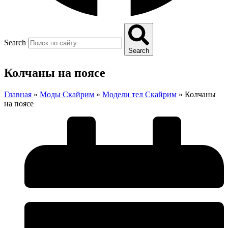
Search
Search
Колчаны на поясе
Главная
»
Моды Скайрим
»
Модели тел Скайрим
»
Колчаны
на поясе