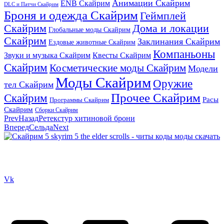
Анимации Скайрим
ENB Скайрим
DLC и Патчи Скайрим
Броня и одежда Скайрим
Геймплей
Скайрим
Дома и локации
Глобальные моды Скайрим
Скайрим
Заклинания Скайрим
Ездовые животные Скайрим
Компаньоны
Звуки и музыка Скайрим
Квесты Скайрим
Скайрим
Косметические моды Скайрим
Модели
Моды Скайрим
Оружие
тел Скайрим
Прочее Скайрим
Скайрим
Расы
Программы Скайрим
Скайрим
Сборки Скайрим
Prev
Назад
Ретекстур хитиновой брони
Вперед
Сельда
Next
Сайт посвящен игре Скайрим 5 Skyrim 5 The Elder Scrolls и на
нем вы всегда сможете читы коды моды
Vk