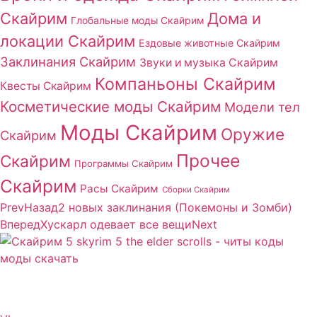
Скайрим
Дома и
Глобальные моды Скайрим
локации Скайрим
Ездовые животные Скайрим
Заклинания Скайрим
Звуки и музыка Скайрим
Компаньоны Скайрим
Квесты Скайрим
Косметические моды Скайрим
Модели тел
Моды Скайрим
Оружие
Скайрим
Прочее
Скайрим
Программы Скайрим
Скайрим
Расы Скайрим
Сборки Скайрим
Prev
Назад
2 новых заклинания (Покемоны и Зомби)
Вперед
Хускарл одевает все вещи
Next
Сайт посвящен игре Скайрим 5 Skyrim 5 The Elder
Scrolls и на нем вы всегда сможете читы коды моды