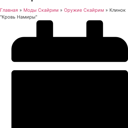
Главная
»
Моды Скайрим
»
Оружие Скайрим
»
Клинок
"Кровь Намиры"