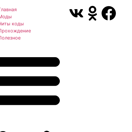
Главная
Моды
Читы коды
Прохождение
Полезное