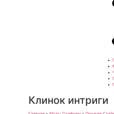
Клинок интриги
Главная
»
Моды Скайрим
»
Оружие Скай