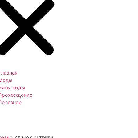
Главная
Моды
Читы коды
Прохождение
Полезное
рим
»
Клинок интриги