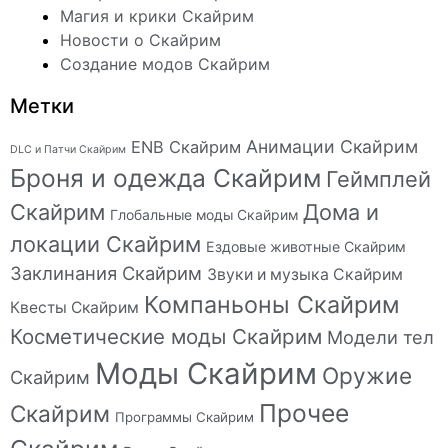
Магия и крики Скайрим
Новости о Скайрим
Создание модов Скайрим
Метки
Анимации Скайрим
ENB Скайрим
DLC и Патчи Скайрим
Броня и одежда Скайрим
Геймплей
Скайрим
Дома и
Глобальные моды Скайрим
локации Скайрим
Ездовые животные Скайрим
Заклинания Скайрим
Звуки и музыка Скайрим
Компаньоны Скайрим
Квесты Скайрим
Косметические моды Скайрим
Модели тел
Моды Скайрим
Оружие
Скайрим
Прочее
Скайрим
Программы Скайрим