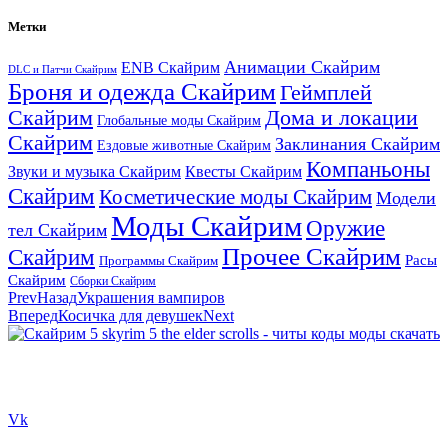
Метки
Анимации Скайрим
ENB Скайрим
DLC и Патчи Скайрим
Броня и одежда Скайрим
Геймплей
Скайрим
Дома и локации
Глобальные моды Скайрим
Скайрим
Заклинания Скайрим
Ездовые животные Скайрим
Компаньоны
Звуки и музыка Скайрим
Квесты Скайрим
Скайрим
Косметические моды Скайрим
Модели
Моды Скайрим
Оружие
тел Скайрим
Прочее Скайрим
Скайрим
Расы
Программы Скайрим
Скайрим
Сборки Скайрим
Prev
Назад
Украшения вампиров
Вперед
Косичка для девушек
Next
Сайт посвящен игре Скайрим 5 Skyrim 5 The Elder Scrolls и на
нем вы всегда сможете читы коды моды
Vk