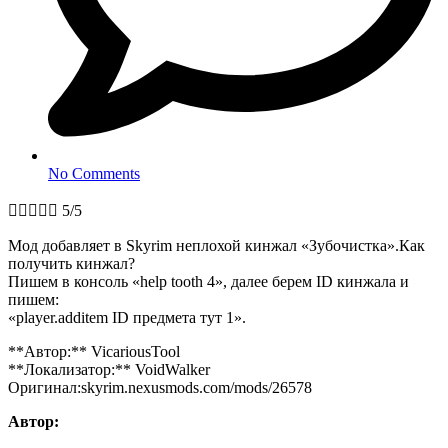
No Comments





5/5
Мод добавляет в Skyrim неплохой кинжал «Зубочистка».Как
получить кинжал?
Пишем в консоль «help tooth 4», далее берем ID кинжала и
пишем:
«player.additem ID предмета тут 1».
**Автор:** VicariousTool
**Локализатор:** VoidWalker
Оригинал:skyrim.nexusmods.com/mods/26578
Автор: