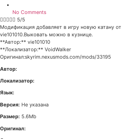
No Comments





5/5
Модификация добавляет в игру новую катану от
vie101010.Выковать можно в кузнице.
**Автор:** vie101010
**Локализатор:** VoidWalker
Оригинал:skyrim.nexusmods.com/mods/33195
Автор:
Локализатор:
Язык:
Версия:
Не указана
Размер:
5.6Mb
Оригинал: