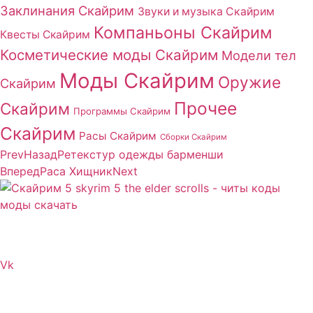
Заклинания Скайрим
Звуки и музыка Скайрим
Компаньоны Скайрим
Квесты Скайрим
Косметические моды Скайрим
Модели тел
Моды Скайрим
Оружие
Скайрим
Прочее
Скайрим
Программы Скайрим
Скайрим
Расы Скайрим
Сборки Скайрим
Prev
Назад
Ретекстур одежды барменши
Вперед
Раса Хищник
Next
Сайт посвящен игре Скайрим 5 Skyrim 5 The Elder
Scrolls и на нем вы всегда сможете читы коды моды
Vk