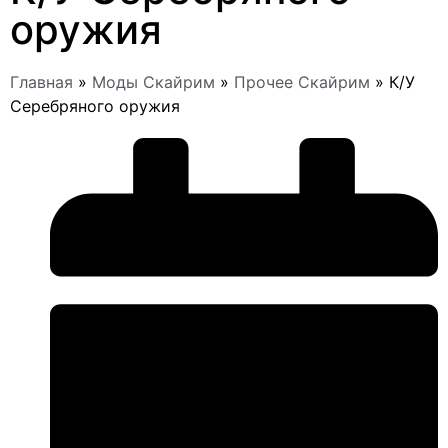
оружия
Главная
»
Моды Скайрим
»
Прочее Скайрим
»
К/У
Серебряного оружия