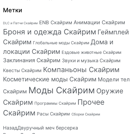
Метки
Анимации Скайрим
ENB Скайрим
DLC и Патчи Скайрим
Броня и одежда Скайрим
Геймплей
Скайрим
Дома и
Глобальные моды Скайрим
локации Скайрим
Ездовые животные Скайрим
Заклинания Скайрим
Звуки и музыка Скайрим
Компаньоны Скайрим
Квесты Скайрим
Косметические моды Скайрим
Модели тел
Моды Скайрим
Оружие
Скайрим
Прочее
Скайрим
Программы Скайрим
Скайрим
Расы Скайрим
Сборки Скайрим
Назад
Двуручный меч берсерка