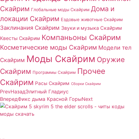
Скайрим
Дома и
Глобальные моды Скайрим
локации Скайрим
Ездовые животные Скайрим
Заклинания Скайрим
Звуки и музыка Скайрим
Компаньоны Скайрим
Квесты Скайрим
Косметические моды Скайрим
Модели тел
Моды Скайрим
Оружие
Скайрим
Прочее
Скайрим
Программы Скайрим
Скайрим
Расы Скайрим
Сборки Скайрим
Prev
Назад
Элитный Гладиус
Вперед
Фикс дыма Красной Горы
Next
Сайт посвящен игре Скайрим 5 Skyrim 5 The Elder
Scrolls и на нем вы всегда сможете читы коды моды