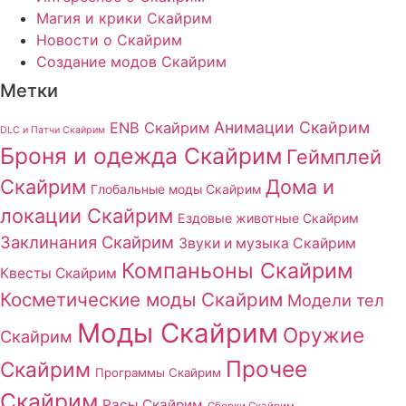
Магия и крики Скайрим
Новости о Скайрим
Создание модов Скайрим
Метки
Анимации Скайрим
ENB Скайрим
DLC и Патчи Скайрим
Броня и одежда Скайрим
Геймплей
Скайрим
Дома и
Глобальные моды Скайрим
локации Скайрим
Ездовые животные Скайрим
Заклинания Скайрим
Звуки и музыка Скайрим
Компаньоны Скайрим
Квесты Скайрим
Косметические моды Скайрим
Модели тел
Моды Скайрим
Оружие
Скайрим
Прочее
Скайрим
Программы Скайрим
Скайрим
Расы Скайрим
Сборки Скайрим