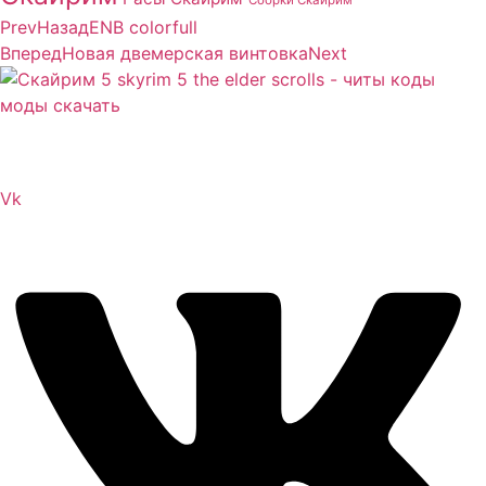
Prev
Назад
ENB colorfull
Вперед
Новая двемерская винтовка
Next
Сайт посвящен игре Скайрим 5 Skyrim 5 The Elder
Scrolls и на нем вы всегда сможете читы коды моды
Vk