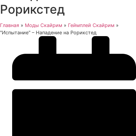
Рорикстед
Главная
»
Моды Скайрим
»
Геймплей Скайрим
»
"Испытание" – Нападение на Рорикстед