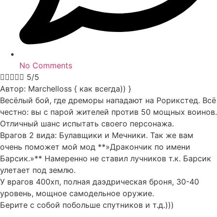
No Comments





5/5
Автор: Marchelloss { как всегда)) }
Весёлый бой, где дреморы нападают на Рорикстед. Всё
честно: вы с парой жителей против 50 мощных воинов.
Отличный шанс испытать своего персонажа.
Врагов 2 вида: Булавщики и Мечники. Так же вам
очень поможет мой мод **»Дракончик по имени
Барсик.»** Намеренно не ставил лучников т.к. Барсик
улетает под землю.
У врагов 400хп, полная даэдрическая броня, 30-40
уровень, мощное самодельное оружие.
Берите с собой побольше спутников и т.д.)))