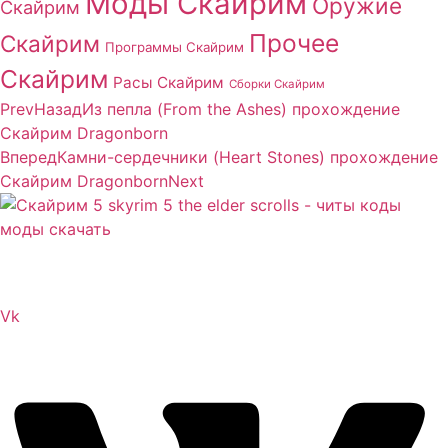
Моды Скайрим
Оружие
Скайрим
Прочее
Скайрим
Программы Скайрим
Скайрим
Расы Скайрим
Сборки Скайрим
Prev
Назад
Из пепла (From the Ashes) прохождение
Скайрим Dragonborn
Вперед
Камни-сердечники (Heart Stones) прохождение
Скайрим Dragonborn
Next
Сайт посвящен игре Скайрим 5 Skyrim 5 The Elder
Scrolls и на нем вы всегда сможете читы коды моды
Vk