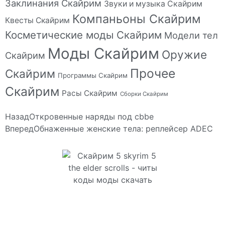
Заклинания Скайрим
Звуки и музыка Скайрим
Компаньоны Скайрим
Квесты Скайрим
Косметические моды Скайрим
Модели тел
Моды Скайрим
Оружие
Скайрим
Прочее
Скайрим
Программы Скайрим
Скайрим
Расы Скайрим
Сборки Скайрим
Назад
Откровенные наряды под cbbe
Вперед
Обнаженные женские тела: реплейсер ADEC
Сайт посвящен игре Скайрим 5 Skyrim 5 The Elder
Scrolls и на нем вы всегда сможете читы коды