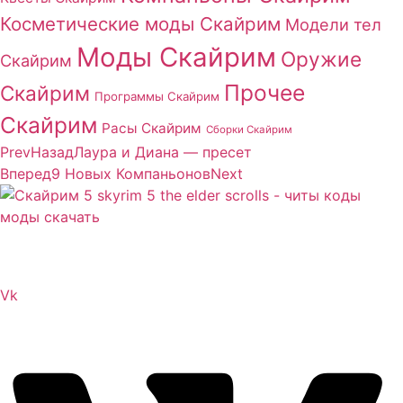
Косметические моды Скайрим
Модели тел
Моды Скайрим
Оружие
Скайрим
Прочее
Скайрим
Программы Скайрим
Скайрим
Расы Скайрим
Сборки Скайрим
Prev
Назад
Лаура и Диана — пресет
Вперед
9 Новых Компаньонов
Next
Сайт посвящен игре Скайрим 5 Skyrim 5 The Elder
Scrolls и на нем вы всегда сможете читы коды моды
Vk