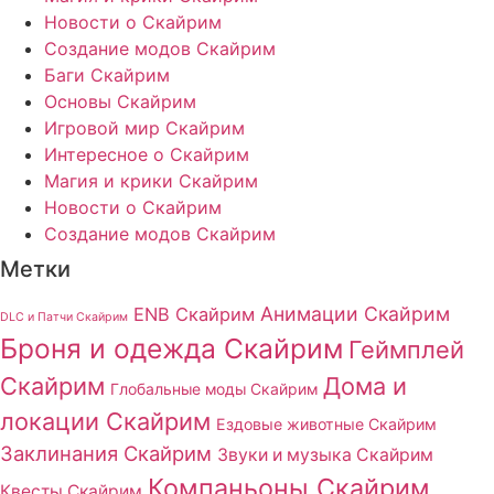
Новости о Скайрим
Создание модов Скайрим
Баги Скайрим
Основы Скайрим
Игровой мир Скайрим
Интересное о Скайрим
Магия и крики Скайрим
Новости о Скайрим
Создание модов Скайрим
Метки
Анимации Скайрим
ENB Скайрим
DLC и Патчи Скайрим
Броня и одежда Скайрим
Геймплей
Скайрим
Дома и
Глобальные моды Скайрим
локации Скайрим
Ездовые животные Скайрим
Заклинания Скайрим
Звуки и музыка Скайрим
Компаньоны Скайрим
Квесты Скайрим