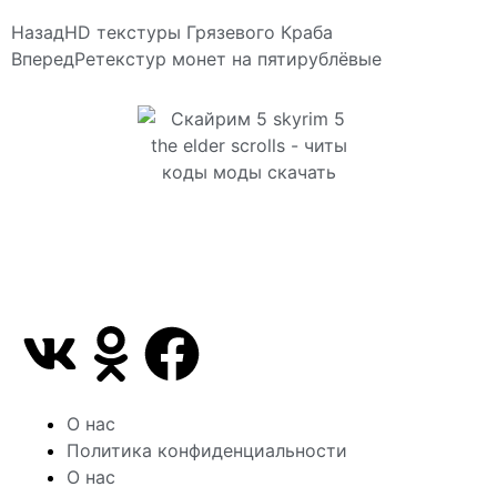
Назад
HD текстуры Грязевого Краба
Вперед
Ретекстур монет на пятирублёвые
Сайт посвящен игре Скайрим 5 Skyrim 5 The Elder
Scrolls и на нем вы всегда сможете читы коды
моды
О нас
Политика конфиденциальности
О нас