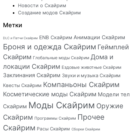
Новости о Скайрим
Создание модов Скайрим
Метки
Анимации Скайрим
ENB Скайрим
DLC и Патчи Скайрим
Броня и одежда Скайрим
Геймплей
Скайрим
Дома и
Глобальные моды Скайрим
локации Скайрим
Ездовые животные Скайрим
Заклинания Скайрим
Звуки и музыка Скайрим
Компаньоны Скайрим
Квесты Скайрим
Косметические моды Скайрим
Модели тел
Моды Скайрим
Оружие
Скайрим
Прочее
Скайрим
Программы Скайрим
Скайрим
Расы Скайрим
Сборки Скайрим